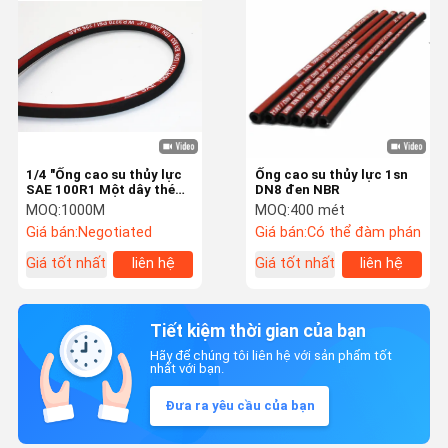
1/4 "Ống cao su thủy lực
Ống cao su thủy lực 1sn
SAE 100R1 Một dây thép
DN8 đen NBR
cường độ cao đơn bện
MOQ:
1000M
MOQ:
400 mét
Giá bán:
Negotiated
Giá bán:
Có thể đàm phán
Giá tốt nhất
liên hệ
Giá tốt nhất
liên hệ
Tiết kiệm thời gian của bạn
Hãy để chúng tôi liên hệ với sản phẩm tốt
nhất với bạn.
Đưa ra yêu cầu của bạn