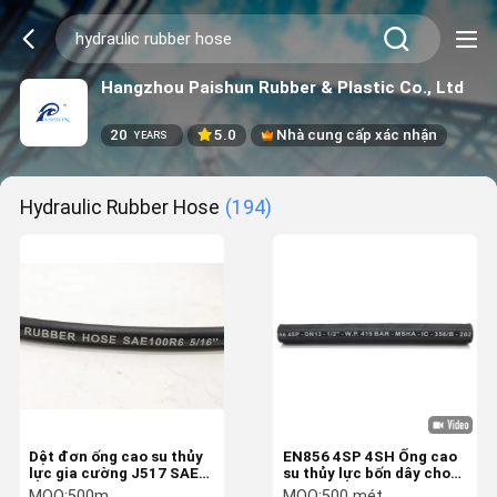
Hangzhou Paishun Rubber & Plastic Co., Ltd
20
5.0
Nhà cung cấp xác nhận
YEARS
Hydraulic Rubber Hose
(194)
Dệt đơn ống cao su thủy
EN856 4SP 4SH Ống cao
lực gia cường J517 SAE
su thủy lực bốn dây cho
100R6 Đen
máy xúc
MOQ:
500m
MOQ:
500 mét