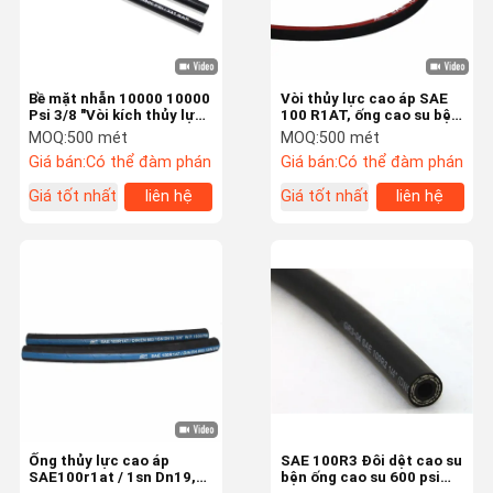
Bề mặt nhẵn 10000 10000
Vòi thủy lực cao áp SAE
Psi 3/8 "Vòi kích thủy lực
100 R1AT, ống cao su bện
cho hệ thống propping
dây
MOQ:
500 mét
MOQ:
500 mét
Giá bán:
Có thể đàm phán
Giá bán:
Có thể đàm phán
Giá tốt nhất
liên hệ
Giá tốt nhất
liên hệ
Nhà
Các Sản
Video
Về Chúng Tôi
Phẩm
Ống thủy lực cao áp
SAE 100R3 Đôi dệt cao su
SAE100r1at / 1sn Dn19,
bện ống cao su 600 psi