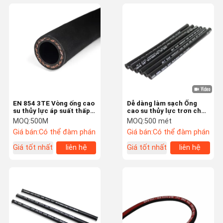
EN 854 3TE Vòng ống cao
Dễ dàng làm sạch Ống
su thủy lực áp suất thấp
cao su thủy lực trơn cho
với nắp chống dầu và thời
máy khoan và máy đào
MOQ:
500M
MOQ:
500 mét
tiết và hai nét sợi cao kéo
rãnh
Giá bán:
Có thể đàm phán
Giá bán:
Có thể đàm phán
cho -40C đến +100C
Giá tốt nhất
liên hệ
Giá tốt nhất
liên hệ