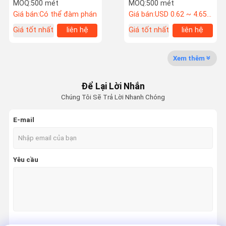
ống cao su bện dây
cho không khí, nước, dầu
MOQ:
500 mét
MOQ:
500 mét
khí
Giá bán:
Có thể đàm phán
Giá bán:
USD 0.62 ~ 4.65 per meter
Giá tốt nhất
liên hệ
Giá tốt nhất
liên hệ
Tham Quan
Kiểm Soát
Liên Hệ
Tin Tức
Nhà Máy
Chất Lượng
Chúng Tôi
Xem thêm
ống khí cao su
Để Lại Lời Nhắn
Vòi nước cao su
Chúng Tôi Sẽ Trả Lời Nhanh Chóng
Vòi khí Lpg
E-mail
Ống hàn đôi
Vòi phân phối nhiên liệu
Yêu cầu
Vòi nhiên liệu cao su
ống thủy lực cao áp
4 ống thủy lực