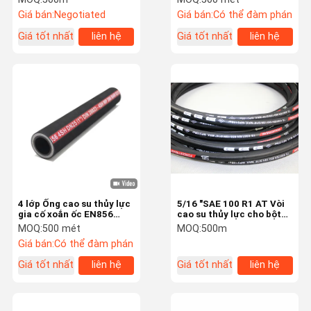
Giá bán:
Negotiated
Giá bán:
Có thể đàm phán
Giá tốt nhất
liên hệ
Giá tốt nhất
liên hệ
4 lớp Ống cao su thủy lực
5/16 "SAE 100 R1 AT Vòi
gia cố xoắn ốc EN856
cao su thủy lực cho bột
4SH 4SP
CO2 và bình chữa bọt
MOQ:
500 mét
MOQ:
500m
Giá bán:
Có thể đàm phán
Giá tốt nhất
liên hệ
Giá tốt nhất
liên hệ