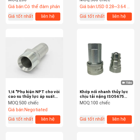
Giá bán:
Có thể đàm phán
Giá bán:
USD 0.28~3.64 pcs
Giá tốt nhất
liên hệ
Giá tốt nhất
liên hệ
1/4 "Phụ kiện NPT cho vòi
Khớp nối nhanh thủy lực
cao su thủy lực áp suất
chịu tải nặng ISO5675
cao (15611)
cho Máy móc nông
MOQ:
500 chiếc
MOQ:
100 chiếc
nghiệp
Giá bán:
Negotiated
Giá tốt nhất
liên hệ
Giá tốt nhất
liên hệ