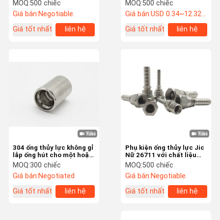
22611 với chủ đề nữ BSP
MOQ:
500 chiếc
MOQ:
500 chiếc
Giá bán:
Negotiable.
Giá bán:
USD 0.34~12.32 pcs
Giá tốt nhất
liên hệ
Giá tốt nhất
liên hệ
Tham Quan
Kiểm Soát
Liên Hệ
Tin Tức
Nhà Máy
Chất Lượng
Chúng Tôi
ống khí cao su
Vòi nước cao su
Vòi khí Lpg
Ống hàn đôi
304 ống thủy lực không gỉ
Phụ kiện ống thủy lực Jic
Vòi phân phối nhiên liệu
lắp ống hút cho một hoặc
Nữ 26711 với chất liệu
hai dây bện
thép không gỉ
MOQ:
300 chiếc
MOQ:
500 chiếc
Vòi nhiên liệu cao su
Giá bán:
Negotiated
Giá bán:
Negotiable.
Giá tốt nhất
liên hệ
Giá tốt nhất
liên hệ
ống thủy lực cao áp
4 ống thủy lực