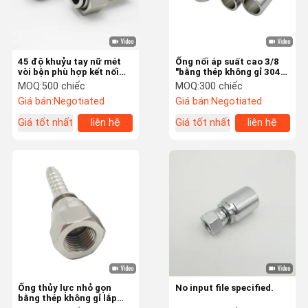
45 độ khuỷu tay nữ mét
Ống nối áp suất cao 3/8
vòi bện phù hợp kết nối
"bằng thép không gỉ 304
ống thủy lực
cho ống PTFE
MOQ:
500 chiếc
MOQ:
300 chiếc
Giá bán:
Negotiated
Giá bán:
Negotiated
Giá tốt nhất
liên hệ
Giá tốt nhất
liên hệ
Nhà
Các Sản
Video
Về Chúng Tôi
Phẩm
Ống thủy lực nhỏ gọn
No input file specified.
bằng thép không gỉ lắp