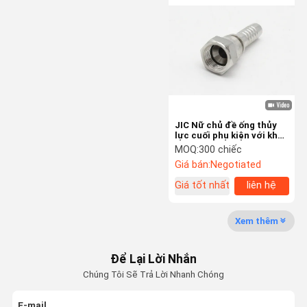
Ống bện
Ống thủy lực nhiệt dẻo
Vòi điều hòa
Ống sạc lạnh
JIC Nữ chủ đề ống thủy
lực cuối phụ kiện với khả
Lắp ống thủy lực
năng chống mài mòn cao
MOQ:
300 chiếc
Giá bán:
Negotiated
Vòi thử cao áp
Giá tốt nhất
liên hệ
vòi xịt rửa cao áp
Xem thêm
Để Lại Lời Nhắn
Chúng Tôi Sẽ Trả Lời Nhanh Chóng
E-mail