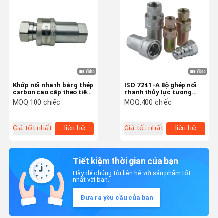
Khớp nối nhanh bằng thép
ISO 7241-A Bộ ghép nối
carbon cao cấp theo tiêu
nhanh thủy lực tương
chuẩn ISO 5675 cho hệ
thích Parker 6600
MOQ:
100 chiếc
MOQ:
400 chiếc
thống thủy lực nông
nghiệp đa dụng
Giá tốt nhất
liên hệ
Giá tốt nhất
liên hệ
Tiết kiệm thời gian của bạn
Hãy để chúng tôi liên hệ với sản phẩm tốt
nhất với bạn.
Đưa ra yêu cầu của bạn