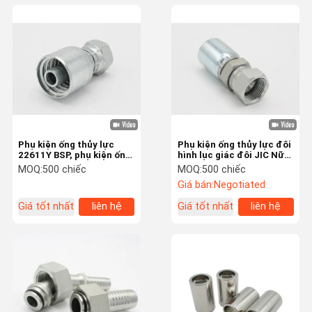
Phụ kiện ống thủy lực
Phụ kiện ống thủy lực đôi
22611Y BSP, phụ kiện ống
hình lục giác đôi JIC Nữ
thủy lực (22611Y)
74 độ (26711DY)
MOQ:
500 chiếc
MOQ:
500 chiếc
Giá bán:
Negotiated
Giá tốt nhất
liên hệ
Giá tốt nhất
liên hệ