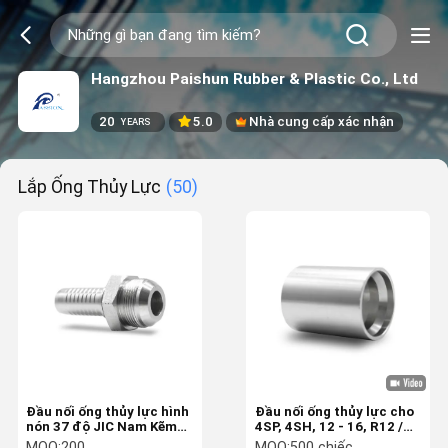
Hangzhou Paishun Rubber & Plastic Co., Ltd
20
5.0
Nhà cung cấp xác nhận
YEARS
Lắp Ống Thủy Lực
(50)
Đầu nối ống thủy lực hình
Đầu nối ống thủy lực cho
nón 37 độ JIC Nam Kẽm
4SP, 4SH, 12 - 16, R12 /
mạ kẽm
06 - 16 (00400)
MOQ:
200
MOQ:
500 chiếc