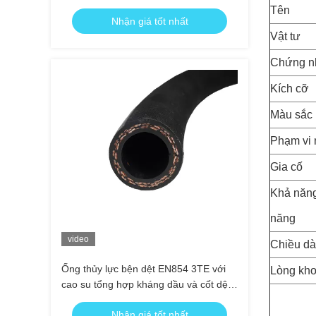
phụ trợ
Tên
Nhận giá tốt nhất
Vật tư
Chứng n
Kích cỡ
Màu sắc
Phạm vi 
Gia cố
Khả năng
năng
video
Chiều dà
Ống thủy lực bện dệt EN854 3TE với
Lòng kh
cao su tổng hợp kháng dầu và cốt dệt
cường độ cao được MSHA / CE phê
Nhận giá tốt nhất
duyệt