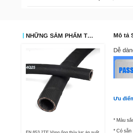
Mô tả 
NHỮNG SẢM PHẨM TƯƠNG TỰ
Dễ dàn
Ưu điể
* Màu sắ
* Có sẵn 
EN 853 2TE Vòng ống thủy lực áp suất