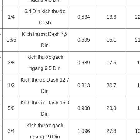
-
6.4 Din kích thước
1/4
0,534
13,6
22
Dash
-
Kích thước Dash 7,9
16/5
0,595
15.1
21
Din
-
Kích thước gạch
3/8
0,689
17,5
1
ngang 9.5 Din
-
Kích thước Dash 12,7
1/2
0,813
20,7
1
Din
-
Kích thước Dash 15,9
5/8
0,938
23,8
1
Din
-
Kích thước gạch
3/4
1.096
27,8
10
ngang 19 Din