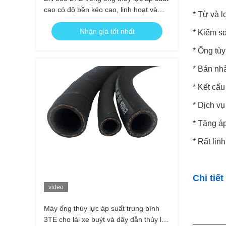
cao có độ bền kéo cao, linh hoạt và
* Từ và 
tương thích với các chất lỏng thủy lực
Nhận giá tốt nhất
khác nhau
* Kiểm s
* Ống tù
* Bán nh
* Kết cấu
* Dịch vụ
* Tăng áp
* Rất lin
Chi tiế
video
Máy ống thủy lực áp suất trung bình
3TE cho lái xe buýt và dây dẫn thủy lực