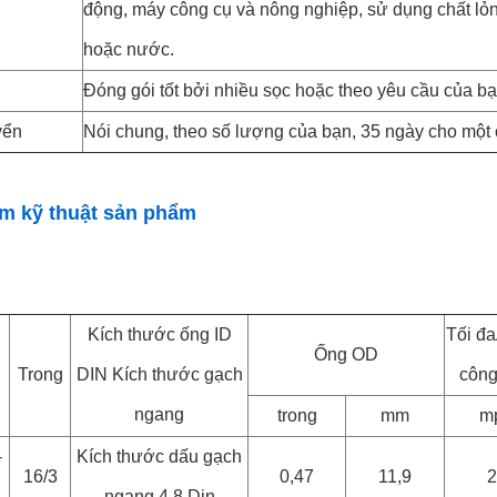
động, máy công cụ và nông nghiệp, sử dụng chất lỏn
hoặc nước.
Đóng gói tốt bởi nhiều sọc hoặc theo yêu cầu của bạ
yển
Nói chung, theo số lượng của bạn, 35 ngày cho một c
m kỹ thuật sản phẩm
Kích thước ống ID
Tối đa
Ống OD
Trong
DIN Kích thước gạch
công
ngang
trong
mm
m
-
Kích thước dấu gạch
16/3
0,47
11,9
2
ngang 4,8 Din