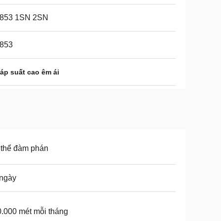
853 1SN 2SN
853
áp suất cao êm ái
 thể đàm phán
 ngày
.000 mét mỗi tháng