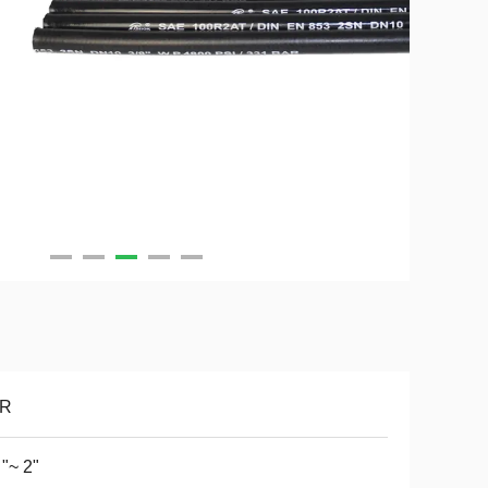
R
 "~ 2"