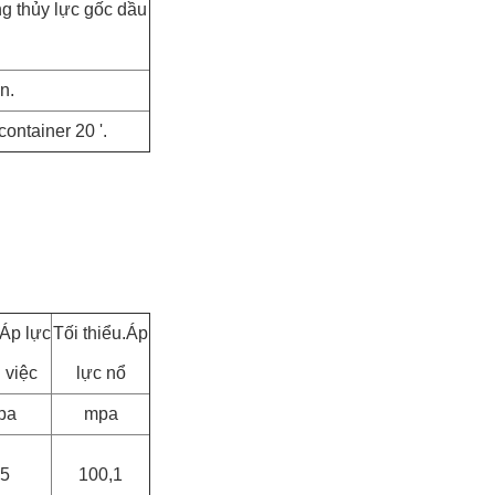
g thủy lực gốc dầu
n.
ontainer 20 '.
Áp lực
Tối thiểu.Áp
 việc
lực nổ
pa
mpa
5
100,1