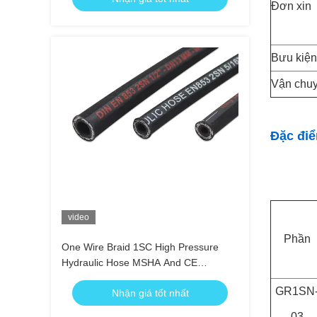
Đơn xin
Bưu kiện
Vận chu
Đặc điể
video
Phần
One Wire Braid 1SC High Pressure
Hydraulic Hose MSHA And CE
Approved
GR1SN
Nhận giá tốt nhất
03