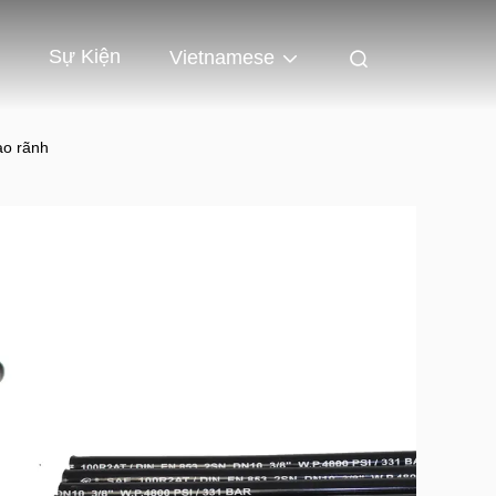
Sự Kiện
Vietnamese
ào rãnh