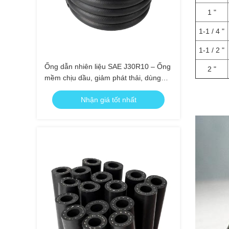
1 "
1-1 / 4 "
1-1 / 2 "
Ống dẫn nhiên liệu SAE J30R10 – Ống
2 "
mềm chịu dầu, giảm phát thải, dùng
cho ô tô
Nhận giá tốt nhất