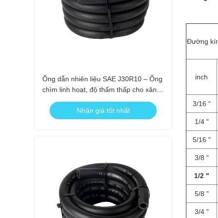
Đường kín
inch
Ống dẫn nhiên liệu SAE J30R10 – Ống
chìm linh hoạt, độ thấm thấp cho xăng,
dầu diesel, ethanol
3/16 "
Nhận giá tốt nhất
1/4 "
5/16 "
3/8 "
1/2 "
5/8 "
3/4 "