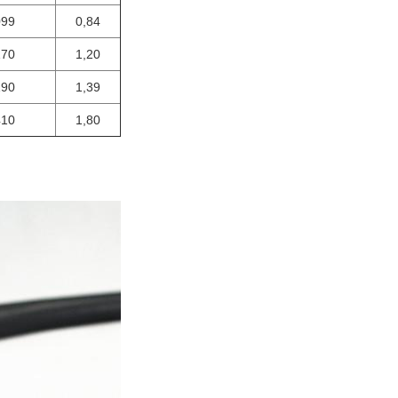
099
0,84
170
1,20
190
1,39
410
1,80