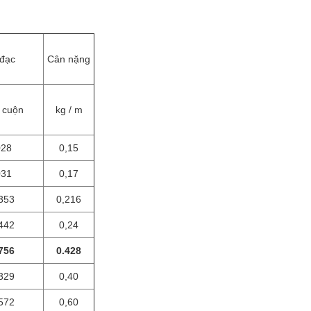
đạc
Cân nặng
 cuộn
kg / m
028
0,15
031
0,17
353
0,216
442
0,24
756
0.428
329
0,40
572
0,60