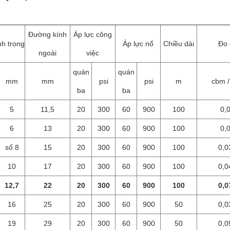
Đường kính
Áp lực công
h trong
Áp lực nổ
Chiều dài
Đo 
ngoài
việc
quán
quán
mm
mm
psi
psi
m
cbm /
ba
ba
5
11,5
20
300
60
900
100
0,
6
13
20
300
60
900
100
0,
số 8
15
20
300
60
900
100
0,0
10
17
20
300
60
900
100
0,0
12,7
22
20
300
60
900
100
0,0
16
25
20
300
60
900
50
0,0
19
29
20
300
60
900
50
0,0