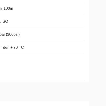
m, 100m
, ISO
bar (300psi)
 ° đến + 70 ° C