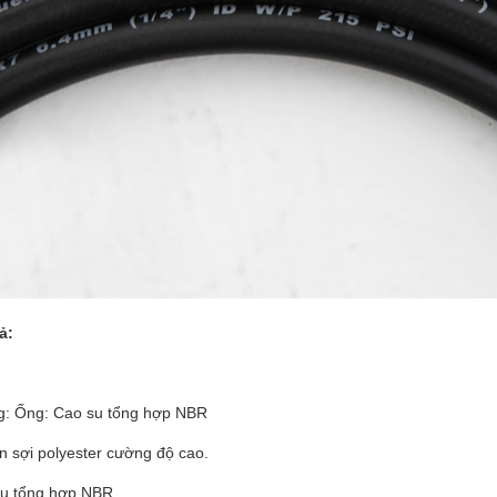
ả:
ng: Ống: Cao su tổng hợp NBR
n sợi polyester cường độ cao.
su tổng hợp NBR