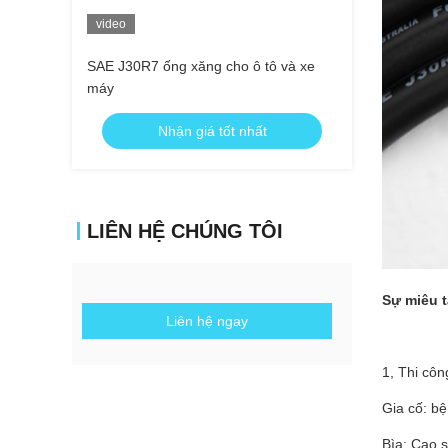
video
SAE J30R7 ống xăng cho ô tô và xe
máy
Nhận giá tốt nhất
LIÊN HỆ CHÚNG TÔI
Sự miêu t
Liên hệ ngay
1, Thi cô
Gia cố: bệ
Bìa: Cao 