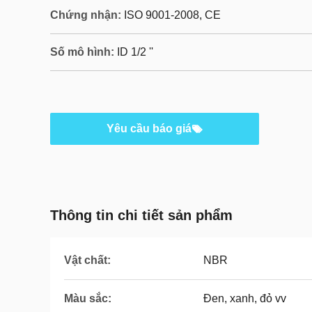
Chứng nhận:
ISO 9001-2008, CE
Số mô hình:
ID 1/2 ''
Yêu cầu báo giá
Thông tin chi tiết sản phẩm
Vật chất:
NBR
Màu sắc:
Đen, xanh, đỏ vv