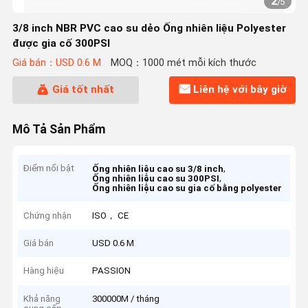
2
/
5
3/8 inch NBR PVC cao su dẻo Ống nhiên liệu Polyester
được gia cố 300PSI
Giá bán：USD 0.6 M
MOQ：1000 mét mỗi kích thước
Giá tốt nhất
Liên hệ với bây giờ
Mô Tả Sản Phẩm
Điểm nổi bật
,
Ống nhiên liệu cao su 3/8 inch
,
Ống nhiên liệu cao su 300PSI
Ống nhiên liệu cao su gia cố bằng polyester
Chứng nhận
ISO， CE
Giá bán
USD 0.6 M
Hàng hiệu
PASSION
Khả năng
300000M / tháng