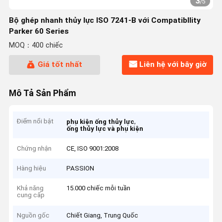
3
/
5
Bộ ghép nhanh thủy lực ISO 7241-B với Compatibllity
Parker 60 Series
MOQ：400 chiếc
Giá tốt nhất
Liên hệ với bây giờ
Mô Tả Sản Phẩm
Điểm nổi bật
,
phụ kiện ống thủy lực
ống thủy lực và phụ kiện
Chứng nhận
CE, ISO 9001:2008
Hàng hiệu
PASSION
Khả năng
15.000 chiếc mỗi tuần
cung cấp
Nguồn gốc
Chiết Giang, Trung Quốc