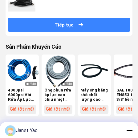
Tiếp tục
Sản Phẩm Khuyến Cáo
4000psi
Ống phun rửa
Máy ống băng
SAE 100R
6000psi Vòi
áp lực cao
khô chất
EN853 1S
Rửa Áp Lực
chịu nhiệt
lượng cao
3/8' bề mặ
Cao Không Để
nước nóng
Máy ống
trơn bộ ốn
Lại Vết Bẩn
4000 PSI với
chống nhiệt
thủy lực
Giá tốt nhất
Giá tốt nhất
Giá tốt nhất
Giá tốt n
Có Khớp Nối
đường kính
độ thấp
Nhanh Dùng
trong 1/4"
Cho Máy Hút
3/8" cho hệ
Bụi Thảm
thống giặt
Janet Yao
thảm