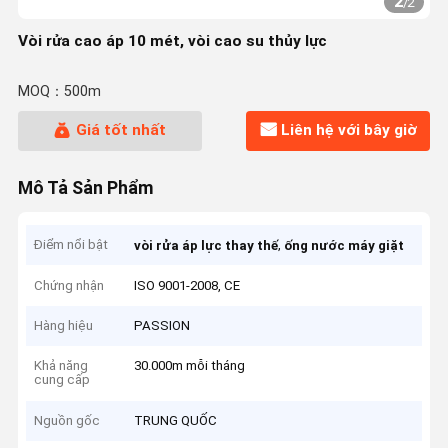
2
/
2
Vòi rửa cao áp 10 mét, vòi cao su thủy lực
MOQ：500m
Giá tốt nhất
Liên hệ với bây giờ
Mô Tả Sản Phẩm
Điểm nổi bật
,
vòi rửa áp lực thay thế
ống nước máy giặt
Chứng nhận
ISO 9001-2008, CE
Hàng hiệu
PASSION
Khả năng
30.000m mỗi tháng
cung cấp
Nguồn gốc
TRUNG QUỐC