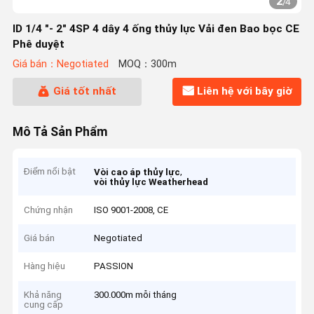
2
/
4
ID 1/4 "- 2" 4SP 4 dây 4 ống thủy lực Vải đen Bao bọc CE
Phê duyệt
Giá bán：Negotiated
MOQ：300m
Giá tốt nhất
Liên hệ với bây giờ
Mô Tả Sản Phẩm
Điểm nổi bật
,
Vòi cao áp thủy lực
vòi thủy lực Weatherhead
Chứng nhận
ISO 9001-2008, CE
Giá bán
Negotiated
Hàng hiệu
PASSION
Khả năng
300.000m mỗi tháng
cung cấp