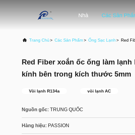
Nhà
Các Sản Phẩ
Trang Chủ
>
Các Sản Phẩm
>
Ống Sạc Lạnh
>
Red Fib
Red Fiber xoắn ốc ống làm lạnh 
kính bên trong kích thước 5mm
Vòi lạnh R134a
vòi lạnh AC
Nguồn gốc:
TRUNG QUỐC
Hàng hiệu:
PASSION