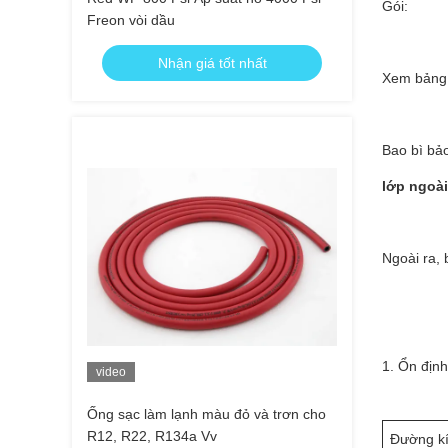
Gói:
Freon vòi dầu
Nhận giá tốt nhất
Xem bảng đ
Bao bì bảo
lớp ngoài
Ngoài ra, 
1. Ổn định
video
Ống sạc làm lạnh màu đỏ và trơn cho
R12, R22, R134a Vv
Đường k