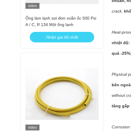
chuẩn, nồ
video
crack.
khô
Ống làm lạnh sợi đơn xoắn ốc 500 Psi
A / C, R 134 Một ống lạnh
Heat-proof
Nhận giá tốt nhất
nhiệt độ:
quá -25%
Physical p
bên ngoà
without cr
tăng gấp 
Corrosion 
video