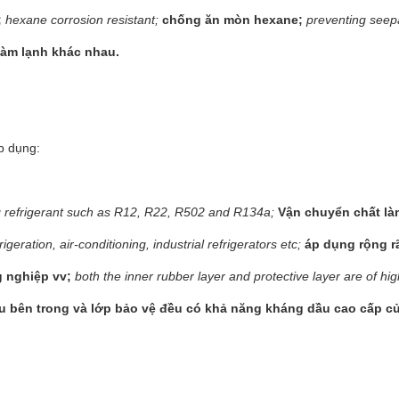
;
hexane corrosion resistant;
chống ăn mòn hexane;
preventing seepa
làm lạnh khác nhau.
p dụng:
 refrigerant such as R12, R22, R502 and R134a;
Vận chuyển chất là
rigeration, air-conditioning, industrial refrigerators etc;
áp dụng rộng rã
 nghiệp vv;
both the inner rubber layer and protective layer are of hi
u bên trong và lớp bảo vệ đều có khả năng kháng dầu cao cấp c