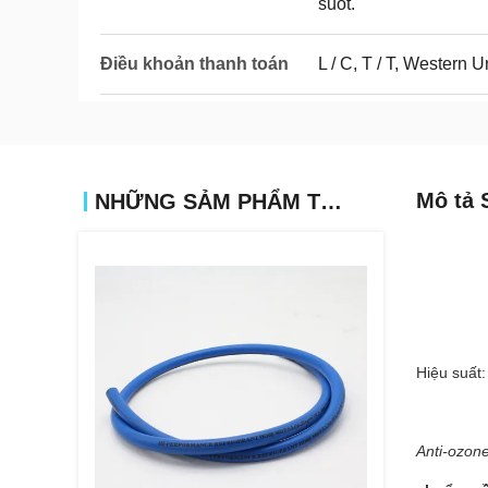
suốt.
Điều khoản thanh toán
L / C, T / T, Western
Mô tả 
NHỮNG SẢM PHẨM TƯƠNG TỰ
Hiệu suất:
Anti-ozone