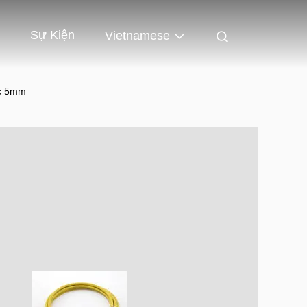
Sự Kiện
Vietnamese
ớc 5mm