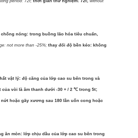
sting period: 72t;
thời gian thử nghiệm: 72t;
without
 chống nóng: trong buồng lão hóa tiêu chuẩn,
nge: not more than -25%;
thay đổi độ bền kéo: không
hất vật lý: độ căng của lớp cao su bên trong và
t của vòi là âm thanh dưới -30 + / 2 ℃ trong 5t;
 nứt hoặc gãy xương sau 180 lần uốn cong hoặc
g ăn mòn: lớp chịu dầu của lớp cao su bên trong