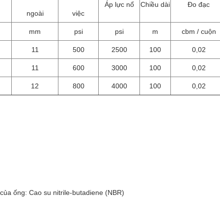
Áp lực nổ
Chiều dài
Đo đạc
ngoài
việc
mm
psi
psi
m
cbm / cuộn
11
500
2500
100
0,02
11
600
3000
100
0,02
12
800
4000
100
0,02
của ống: Cao su nitrile-butadiene (NBR)