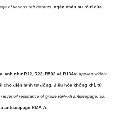
ge of various refrigerants.
ngăn chặn sự rò rỉ của
m lạnh như R12, R22, R502 và R134a;
applied widely
i cho điện lạnh tự động, điều hòa không khí, tủ
gh level oil resistance of grade RMA-A antiseepage.
cả
ủa antiseepage RMA-A.