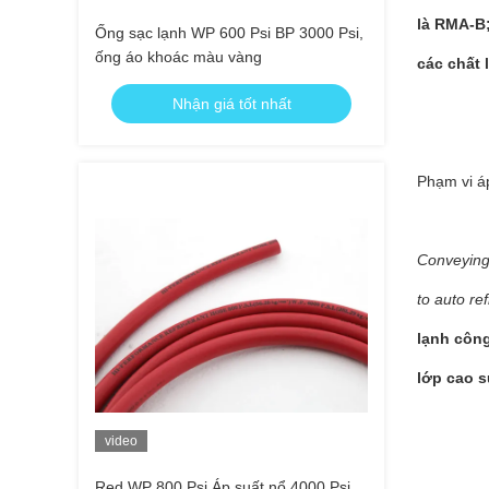
là RMA-B
Ống sạc lạnh WP 600 Psi BP 3000 Psi,
ống áo khoác màu vàng
các chất 
Nhận giá tốt nhất
Phạm vi á
Conveying
to auto ref
lạnh công
lớp cao s
video
Red WP 800 Psi Áp suất nổ 4000 Psi