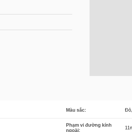
Màu sắc:
Đỏ
Phạm vi đường kính
11
ngoài: