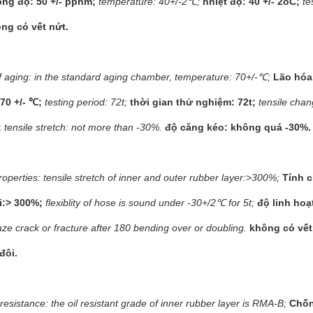
ng độ: 50 +/- pphm;
temperature: 40+/-2℃;
nhiệt độ: 40 +/- 2oC;
te
ng có vết nứt.
 aging: in the standard aging chamber, temperature: 70+/-℃;
Lão hóa
 70 +/- ℃;
testing period: 72t;
thời gian thử nghiệm: 72t;
tensile cha
;
tensile stretch: not more than -30%.
độ căng kéo: không quá -30%.
roperties: tensile stretch of inner and outer rubber layer:>300%;
Tính c
i:> 300%;
flexiblity of hose is sound under -30+/2℃ for 5t;
độ linh hoạ
aze crack or fracture after 180 bending over or doubling.
không có vết
đôi.
resistance: the oil resistant grade of inner rubber layer is RMA-B;
Chốn