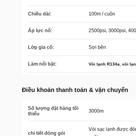
Chiều dài:
100m / cuộn
Áp lực nổ:
2500psi, 3000psi, 40
Lớp gia cố:
Sợi bện
Làm nổi bật:
,
Vòi lạnh R134a
vòi lạ
Điều khoản thanh toán & vận chuyển
Số lượng đặt hàng tối
3000m
thiểu
Vòi sạc lạnh được đó
chi tiết đóng gói