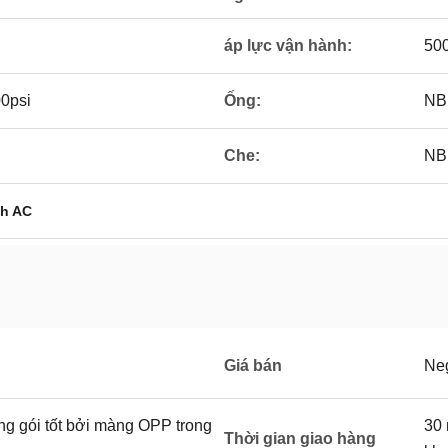
áp lực vận hành:
500
00psi
Ống:
NB
Che:
NB
nh AC
Giá bán
Neg
ng gói tốt bởi màng OPP trong
30 
Thời gian giao hàng