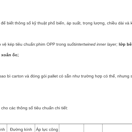
ể biết thông số kỹ thuật phổ biến, áp suất, trọng lượng, chiều dài và 
 vệ kép tiêu chuẩn:
phim OPP trong suốt
intertwined inner layer;
lớp bê
 xoắn ốc;
bao bì carton và đóng gói pallet có sẵn như trường hợp có thể, nhưng 
 cho các thông số tiêu chuẩn chi tiết:
ính
Đường kính
Áp lực công