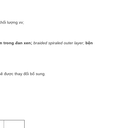
khối lượng vv;
n trong đan xen;
braided spiraled outer layer;
bện
sẽ được thay đổi bổ sung.