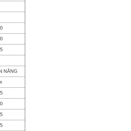
0
0
5
N NẶNG
 m
5
0
5
5