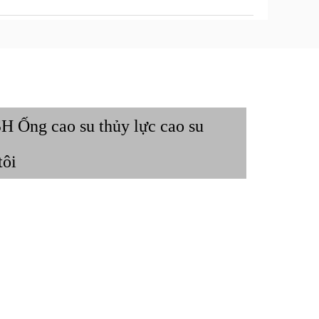
H Ống cao su thủy lực cao su
tôi