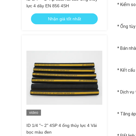
* Kiểm so
lực 4 dây EN 856 4SH
Nhận giá tốt nhất
* Ống tùy
* Bán nhà
* Kết cấu
* Dịch vụ 
video
* Tăng áp
ID 1/4 "~ 2" 4SP 4 ống thủy lực 4 Vải
bọc màu đen
* Rất lin