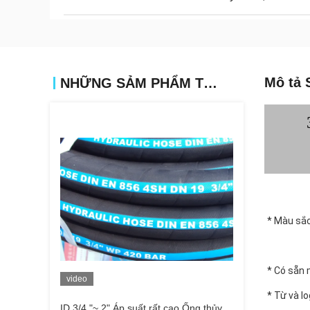
Mô tả 
NHỮNG SẢM PHẨM TƯƠNG TỰ
* Màu sắc
* Có sẵn 
video
* Từ và l
ID 3/4 "~ 2" Áp suất rất cao Ống thủy