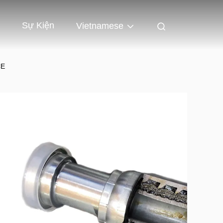
Sự Kiện
Vietnamese
CE