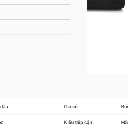
 dầu
Gia cố:
Bốn
ọc
Kiểu tiếp cận:
MS