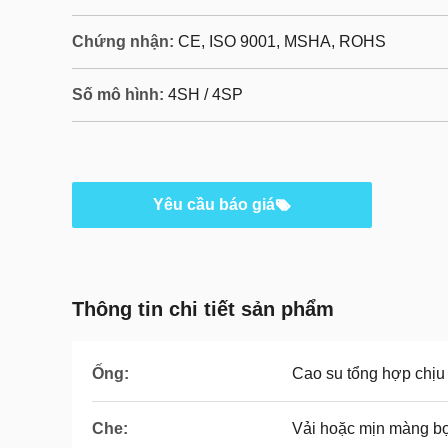
Chứng nhận:
CE, ISO 9001, MSHA, ROHS
Số mô hình:
4SH / 4SP
Yêu cầu báo giá
Thông tin chi tiết sản phẩm
Ống:
Cao su tổng hợp chịu
Che:
Vải hoặc mịn màng b