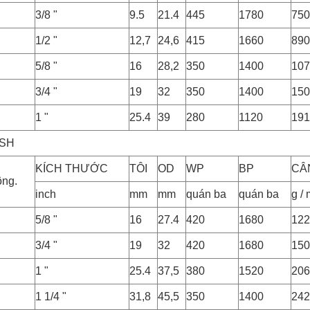
3/8 "
9.5
21.4
445
1780
750
1/2 "
12,7
24,6
415
1660
890
5/8 "
16
28,2
350
1400
107
3/4 "
19
32
350
1400
150
1 "
25.4
39
280
1120
191
4SH
KÍCH THƯỚC
TÔI
OD
WP
BP
CÂ
ông.
inch
mm
mm
quán ba
quán ba
g /
H
5/8 "
16
27.4
420
1680
122
H
3/4 "
19
32
420
1680
150
H
1 "
25.4
37,5
380
1520
206
H
1 1/4 "
31,8
45,5
350
1400
242