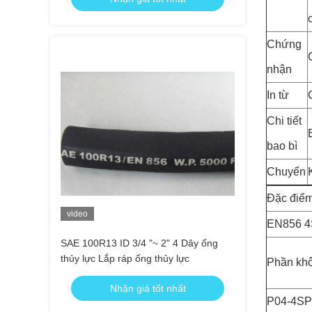
Chứng
nhận
In từ
Chi tiết
bao bì
Chuyển
Đặc điểm
video
EN856 
SAE 100R13 ID 3/4 "~ 2" 4 Dây ống
thủy lực Lắp ráp ống thủy lực
Phần kh
Nhận giá tốt nhất
P04-4SP