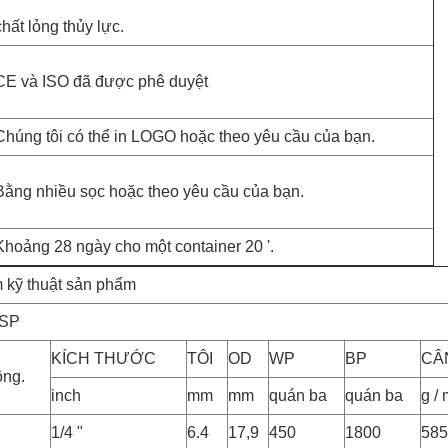
chất lỏng thủy lực.
CE và ISO đã được phê duyệt
Chúng tôi có thể in LOGO hoặc theo yêu cầu của bạn.
Bằng nhiều sọc hoặc theo yêu cầu của bạn.
Khoảng 28 ngày cho một container 20 '.
 kỹ thuật sản phẩm
4SP
KÍCH THƯỚC
TÔI
OD
WP
BP
CÂ
ông.
inch
mm
mm
quán ba
quán ba
g /
1/4 "
6.4
17,9
450
1800
585