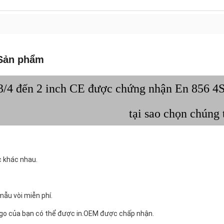
Sản phẩm
3/4 đến 2 inch CE được chứng nhận En 856 4S
tại sao chọn chúng 
 khác nhau.
mẫu vòi miễn phí.
ogo của bạn có thể được in.OEM được chấp nhận.