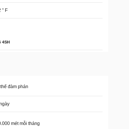
 ° F
6 4SH
 thể đàm phán
 ngày
.000 mét mỗi tháng