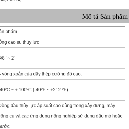
Mô tả Sản phẩm
 sản phẩm
Ống cao su thủy lực
3/8 "~ 2"
4 vòng xoắn của dây thép cường độ cao.
-40ºC ~ + 100ºC (-40ºF ~ +212 ºF)
Dòng dầu thủy lực áp suất cao dùng trong xây dựng, máy
công cụ và các ứng dụng nông nghiệp sử dụng dầu mỏ hoặc
nước