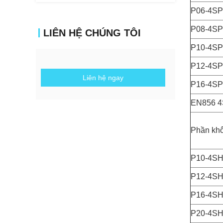
P06-4SP
P08-4SP
LIÊN HỆ CHÚNG TÔI
P10-4SP
P12-4SP
Liên hệ ngay
P16-4SP
EN856 
Phần kh
P10-4S
P12-4S
P16-4S
P20-4S