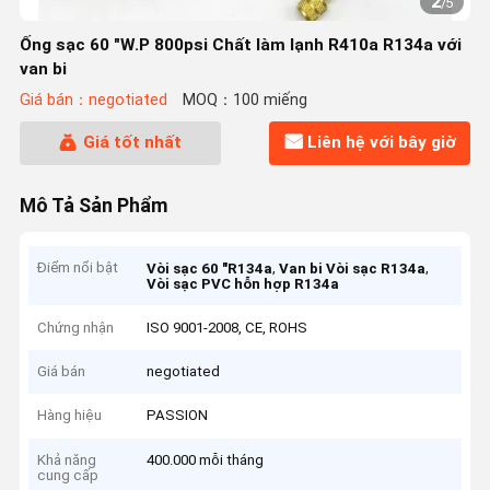
2
/
5
Ống sạc 60 "W.P 800psi Chất làm lạnh R410a R134a với
van bi
Giá bán：negotiated
MOQ：100 miếng
Giá tốt nhất
Liên hệ với bây giờ
Mô Tả Sản Phẩm
Điểm nổi bật
,
,
Vòi sạc 60 "R134a
Van bi Vòi sạc R134a
Vòi sạc PVC hỗn hợp R134a
Chứng nhận
ISO 9001-2008, CE, ROHS
Giá bán
negotiated
Hàng hiệu
PASSION
Khả năng
400.000 mỗi tháng
cung cấp