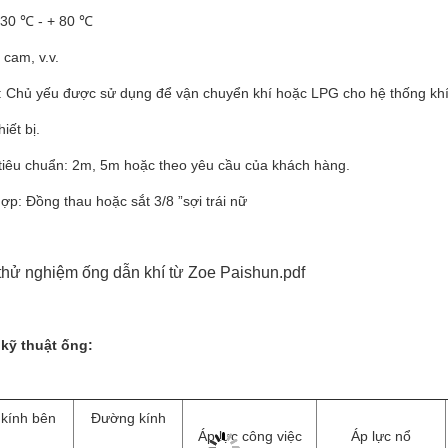
 -30 ℃ - + 80 ℃
cam, v.v.
 Chủ yếu được sử dụng để vận chuyển khí hoặc LPG cho hệ thống khí 
iết bị.
 tiêu chuẩn: 2m, 5m hoặc theo yêu cầu của khách hàng.
ợp: Đồng thau hoặc sắt 3/8 ”sợi trái nữ
thử nghiệm ống dẫn khí từ Zoe Paishun.pdf
kỹ thuật ống:
kính bên
Đường kính
Áp lực công việc
Áp lực nổ