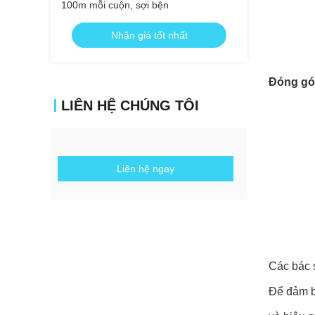
100m mỗi cuộn, sợi bện
Nhận giá tốt nhất
Đóng gói
LIÊN HỆ CHÚNG TÔI
Liên hệ ngay
Các bác s
Để đảm bả