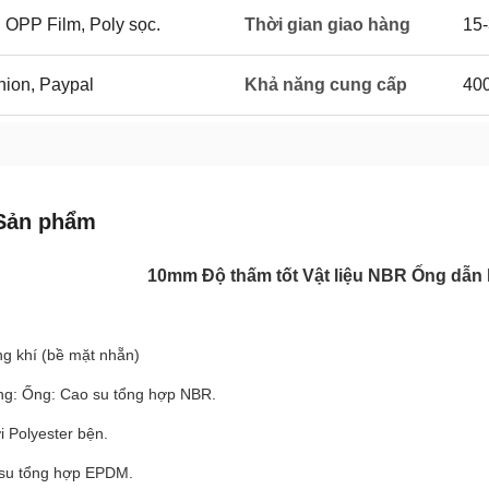
 OPP Film, Poly sọc.
Thời gian giao hàng
15-
Union, Paypal
Khả năng cung cấp
400
Sản phẩm
10mm Độ thấm tốt Vật liệu NBR Ống dẫn 
ng khí (bề mặt nhẵn)
ng: Ống: Cao su tổng hợp NBR.
i Polyester bện.
su tổng hợp EPDM.