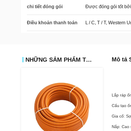
chi tiết đóng gói
Được đóng gói tốt bởi
Điều khoản thanh toán
L / C, T / T, Western 
Mô tả 
NHỮNG SẢM PHẨM TƯƠNG TỰ
Lắp ráp ố
Cấu tạo ố
Gia cố: Sợ
Nắp: Cao 