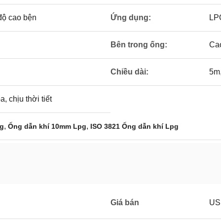
độ cao bện
Ứng dụng:
LPG
Bên trong ống:
Ca
Chiều dài:
5m,
, chịu thời tiết
,
,
pg
Ống dẫn khí 10mm Lpg
ISO 3821 Ống dẫn khí Lpg
Giá bán
USD