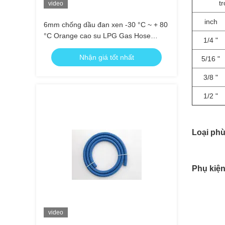
t
video
inch
6mm chống dầu đan xen -30 °C ~ + 80
°C Orange cao su LPG Gas Hose
1/4 "
Assembly
Nhận giá tốt nhất
5/16 "
3/8 "
1/2 "
Loại phù
Phụ kiện
video