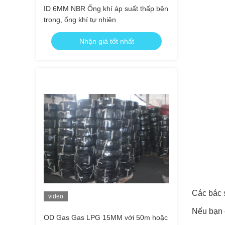
ID 6MM NBR Ống khí áp suất thấp bên
trong, ống khí tự nhiên
Nhận giá tốt nhất
Các bác s
video
Nếu bạn c
OD Gas Gas LPG 15MM với 50m hoặc