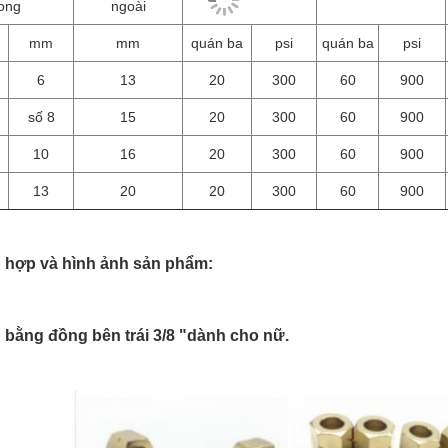
rong
ngoài
mm
mm
quán ba
psi
quán ba
psi
6
13
20
300
60
900
số 8
15
20
300
60
900
10
16
20
300
60
900
13
20
20
300
60
900
 hợp và hình ảnh sản phẩm:
 bằng đồng bên trái 3/8 "dành cho nữ.