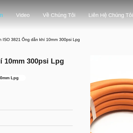
m
Video
Về Chúng Tôi
Liên Hệ Chúng Tôi
n ISO 3821 Ống dẫn khí 10mm 300psi Lpg
hí 10mm 300psi Lpg
10mm Lpg