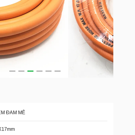
ỀM ĐAM MÊ
X17mm