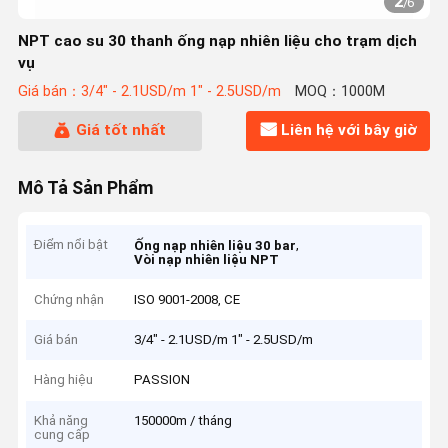
2
/
6
NPT cao su 30 thanh ống nạp nhiên liệu cho trạm dịch
vụ
Giá bán：3/4" - 2.1USD/m 1" - 2.5USD/m
MOQ：1000M
Giá tốt nhất
Liên hệ với bây giờ
Mô Tả Sản Phẩm
Điểm nổi bật
,
Ống nạp nhiên liệu 30 bar
Vòi nạp nhiên liệu NPT
Chứng nhận
ISO 9001-2008, CE
Giá bán
3/4" - 2.1USD/m 1" - 2.5USD/m
Hàng hiệu
PASSION
Khả năng
150000m / tháng
cung cấp