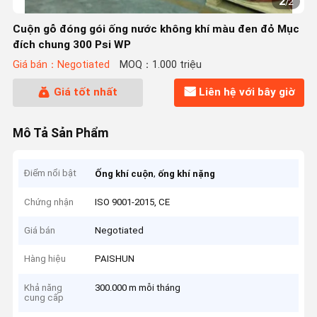
2
/
2
Cuộn gỗ đóng gói ống nước không khí màu đen đỏ Mục
đích chung 300 Psi WP
Giá bán：Negotiated
MOQ：1.000 triệu
Giá tốt nhất
Liên hệ với bây giờ
Mô Tả Sản Phẩm
Điểm nổi bật
,
Ống khí cuộn
ống khí nặng
Chứng nhận
ISO 9001-2015, CE
Giá bán
Negotiated
Hàng hiệu
PAISHUN
Khả năng
300.000 m mỗi tháng
cung cấp